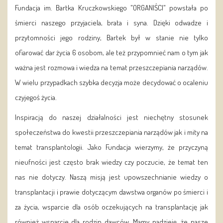
Fundacja im. Bartka Kruczkowskiego "ORGANIŚCI" powstała po
śmierci naszego przyjaciela, brata i syna. Dzięki odwadze i
przytomności jego rodziny, Bartek był w stanie nie tylko
ofiarować dar życia 6 osobom, ale też przypomnieć nam o tym jak
ważna jest rozmowa i wiedza na temat przeszczepiania narządów.
W wielu przypadkach szybka decyzja może decydować o ocaleniu
czyjegoś życia.
Inspiracją do naszej działalności jest niechętny stosunek
społeczeństwa do kwestii przeszczepiania narządów jak i mity na
temat transplantologii. Jako Fundacja wierzymy, że przyczyną
nieufności jest często brak wiedzy czy poczucie, że temat ten
nas nie dotyczy. Naszą misją jest upowszechnianie wiedzy o
transplantacji i prawie dotyczącym dawstwa organów po śmierci i
za życia, wsparcie dla osób oczekujących na transplantację jak
również wsparcie dla rodzin dawców. Mamy nadzieję, że nasze