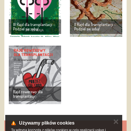
III Rajd dla transplantacji -
II Rajd dla Transplantacji -
Podziel sie sobą!
Podziel sie sobą!
Rajd rowerowy dla
transplantacji
✕
Używamy plików cookies
O nas
Współpraca
Ta witryna korzysta z plików cookies w celu realizacji usług i