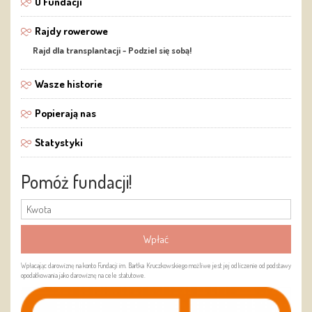
O Fundacji
Rajdy rowerowe
Rajd dla transplantacji - Podziel się sobą!
Wasze historie
Popierają nas
Statystyki
Pomóż fundacji!
Wpłacając darowiznę na konto Fundacji im. Bartka Kruczkowskiego możliwe jest jej odliczenie od podstawy
opodatkowania jako darowiznę na cele statutowe.