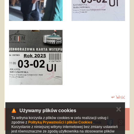
↵ Wróć
✕
Używamy plików cookies
O nas
Współpraca
Ta witryna korzysta z plików cookies w celu realizacji usług i
zgodnie z
Polityką Prywatności i plików Cookies
.
Korzystanie z niniejszej witryny internetowej bez zmiany ustawień
jest równoznaczne ze zgodą użytkownika na stosowanie plików