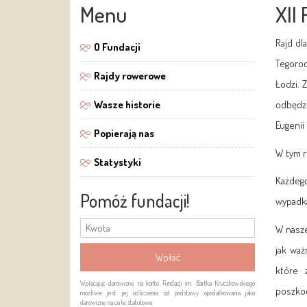
Menu
XII 
Rajd dl
O Fundacji
Tegoroc
Rajdy rowerowe
Łodzi. 
Wasze historie
odbędzi
Eugenii
Popierają nas
W tym r
Statystyki
Każdego
Pomóż fundacji!
wypadk
W nasze
jak waż
które 
Wpłacając darowiznę na konto Fundacji im. Bartka Kruczkowskiego
poszkod
możliwe jest jej odliczenie od podstawy opodatkowania jako
darowiznę na cele statutowe.