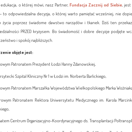
 edukacja, o której mówi, nasz Partner,
Fundacja Zacznij od Siebie
, jes
– to odpowiedzialna decyzja, o której warto pamiętać wcześniej, nie dop
u życia poprzez świadome dawstwo narządów i tkanek. Dziś ten przek
dzialności PRZED kryzysem. Bo świadomość i dobre decyzje podjęte wcześ
zeństwo i spokój najbliższych.
enie objęte jest:
owym Patronatem Prezydent Łodzi Hanny Zdanowskiej,
sytecki Szpital Kliniczny Nr 1 w Łodzi im. Norberta Barlickiego,
rowym Patronatem Marszałka Województwa Wielkopolskiego Marka Woźniaka
rowym Patronatem Rektora Uniwersytetu Medycznego im. Karola Marcinko
kiego,
natem Centrum Organizacyjno-Koordynacyjnego ds. Transplantacji Poltranspl