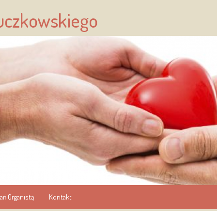
ruczkowskiego
ań Organistą
Kontakt