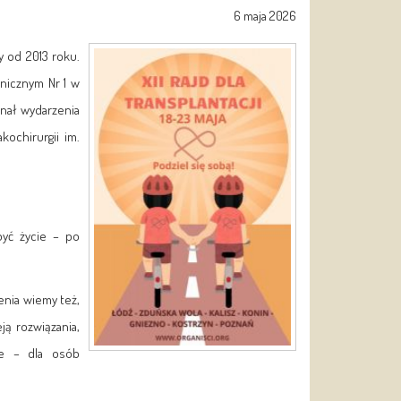
6 maja 2026
my od 2013 roku.
inicznym Nr 1 w
inał wydarzenia
ochirurgii im.
być życie – po
enia wiemy też,
ją rozwiązania,
we – dla osób