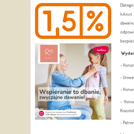
Dlatego
luksus 
dawani
odpowie
bezpiec
Wydarz
- Honor
- Uniwer
- Hono
- Hono
Krasińs
- Patro