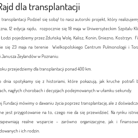
Rajd dla transplantacji
a transplantacji Podziel się sobą! to nasz autorski projekt, który realizuje
zna, 12 edycja rajdu, rozpocznie się 18 maja w Uniwersyteckim Szpitalu Kl
Z Łodzi pojedziemy przez Zduńską Wolę, Kalisz, Konin, Gniezno, Kostrzyn. F
e się 23 maja na terenie Wielkopolskiego Centrum Pulmonologii i Torak
 i Janusza Zeylandów w Poznaniu.
oku przejedziemy dla transplantacji ponad 400 km.
 dnia spotykamy się z historiami, które pokazują, jak kruche potrafi 
ach, nagłych chorobach i decyzjach podejmowanych w ułamku sekundy.
j Fundacji mówimy o dawaniu życia poprzez transplantację, ale z doświadcz
ne jest przygotowanie na to, czego nie da się przewidzieć. Na rynku istnie
zapewniają realne wsparcie – zarówno organizacyjne, jak i finanso
owanych i ich rodzin.